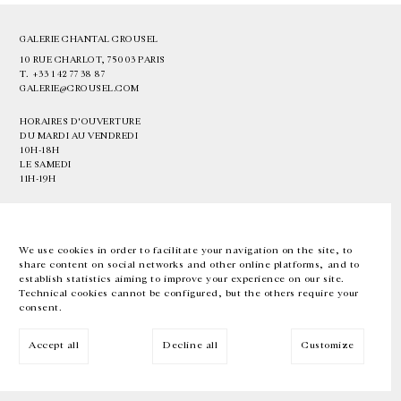
GALERIE CHANTAL CROUSEL
10 RUE CHARLOT, 75003 PARIS
T.
+33 1 42 77 38 87
GALERIE@CROUSEL.COM
HORAIRES D'OUVERTURE
DU MARDI AU VENDREDI
10H-18H
LE SAMEDI
11H-19H
LES ESPACES DE LA GALERIE SERONT FERMÉS À PARTIR DU 23 JUILLET
JUSQU'AU 4 SEPTEMBRE INCLUS
We use cookies in order to facilitate your navigation on the site, to
share content on social networks and other online platforms, and to
Facebook
Instagram
EN
FR
中文
establish statistics aiming to improve your experience on our site.
Technical cookies cannot be configured, but the others require your
consent.
Inscrivez-vous à notre newsletter
Accept all
Decline all
Customize
© Galerie Chantal Crousel 2026
Mentions légales
Cookies