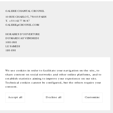
GALERIE CHANTAL CROUSEL
10 RUE CHARLOT, 75003 PARIS
T.
+33 1 42 77 38 87
GALERIE@CROUSEL.COM
HORAIRES D'OUVERTURE
DU MARDI AU VENDREDI
10H-18H
LE SAMEDI
11H-19H
LES ESPACES DE LA GALERIE SERONT FERMÉS À PARTIR DU 23 JUILLET
JUSQU'AU 4 SEPTEMBRE INCLUS
We use cookies in order to facilitate your navigation on the site, to
share content on social networks and other online platforms, and to
Facebook
Instagram
EN
FR
中文
establish statistics aiming to improve your experience on our site.
Technical cookies cannot be configured, but the others require your
consent.
Inscrivez-vous à notre newsletter
Accept all
Decline all
Customize
© Galerie Chantal Crousel 2026
Mentions légales
Cookies