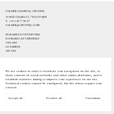
GALERIE CHANTAL CROUSEL
10 RUE CHARLOT, 75003 PARIS
T.
+33 1 42 77 38 87
GALERIE@CROUSEL.COM
HORAIRES D'OUVERTURE
DU MARDI AU VENDREDI
10H-18H
LE SAMEDI
11H-19H
LES ESPACES DE LA GALERIE SERONT FERMÉS À PARTIR DU 23 JUILLET
JUSQU'AU 4 SEPTEMBRE INCLUS
We use cookies in order to facilitate your navigation on the site, to
share content on social networks and other online platforms, and to
Facebook
Instagram
EN
FR
中文
establish statistics aiming to improve your experience on our site.
Technical cookies cannot be configured, but the others require your
consent.
Inscrivez-vous à notre newsletter
Accept all
Decline all
Customize
© Galerie Chantal Crousel 2026
Mentions légales
Cookies