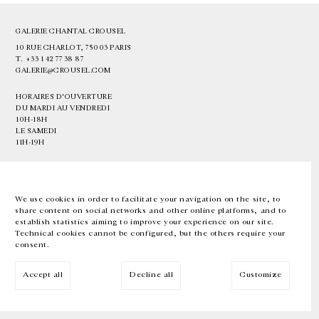
GALERIE CHANTAL CROUSEL
10 RUE CHARLOT, 75003 PARIS
T.
+33 1 42 77 38 87
GALERIE@CROUSEL.COM
HORAIRES D'OUVERTURE
DU MARDI AU VENDREDI
10H-18H
LE SAMEDI
11H-19H
LES ESPACES DE LA GALERIE SERONT FERMÉS À PARTIR DU 23 JUILLET
JUSQU'AU 4 SEPTEMBRE INCLUS
We use cookies in order to facilitate your navigation on the site, to
share content on social networks and other online platforms, and to
Facebook
Instagram
EN
FR
中文
establish statistics aiming to improve your experience on our site.
Technical cookies cannot be configured, but the others require your
consent.
Inscrivez-vous à notre newsletter
Accept all
Decline all
Customize
© Galerie Chantal Crousel 2026
Mentions légales
Cookies