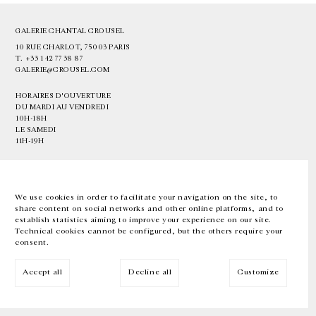
GALERIE CHANTAL CROUSEL
10 RUE CHARLOT, 75003 PARIS
T.
+33 1 42 77 38 87
GALERIE@CROUSEL.COM
HORAIRES D'OUVERTURE
DU MARDI AU VENDREDI
10H-18H
LE SAMEDI
11H-19H
LES ESPACES DE LA GALERIE SERONT FERMÉS À PARTIR DU 23 JUILLET
JUSQU'AU 4 SEPTEMBRE INCLUS
We use cookies in order to facilitate your navigation on the site, to
share content on social networks and other online platforms, and to
Facebook
Instagram
EN
FR
中文
establish statistics aiming to improve your experience on our site.
Technical cookies cannot be configured, but the others require your
consent.
Inscrivez-vous à notre newsletter
Accept all
Decline all
Customize
© Galerie Chantal Crousel 2026
Mentions légales
Cookies