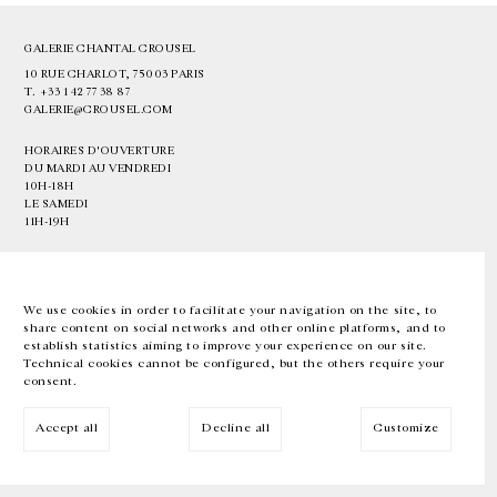
GALERIE CHANTAL CROUSEL
10 RUE CHARLOT, 75003 PARIS
T.
+33 1 42 77 38 87
GALERIE@CROUSEL.COM
HORAIRES D'OUVERTURE
DU MARDI AU VENDREDI
10H-18H
LE SAMEDI
11H-19H
LES ESPACES DE LA GALERIE SERONT FERMÉS À PARTIR DU 23 JUILLET
JUSQU'AU 4 SEPTEMBRE INCLUS
We use cookies in order to facilitate your navigation on the site, to
share content on social networks and other online platforms, and to
Facebook
Instagram
EN
FR
中文
establish statistics aiming to improve your experience on our site.
Technical cookies cannot be configured, but the others require your
consent.
Inscrivez-vous à notre newsletter
Accept all
Decline all
Customize
© Galerie Chantal Crousel 2026
Mentions légales
Cookies