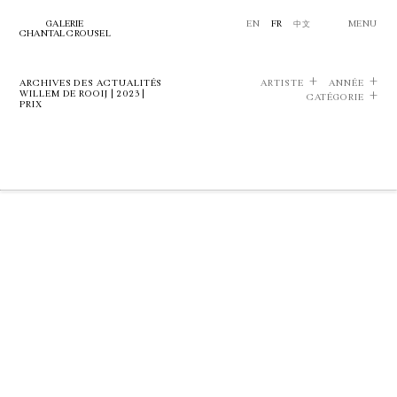
GALERIE
EN
FR
中文
MENU
CHANTAL CROUSEL
ARCHIVES DES ACTUALITÉS
ARTISTE
ANNÉE
WILLEM DE ROOIJ | 2023 |
CATÉGORIE
PRIX