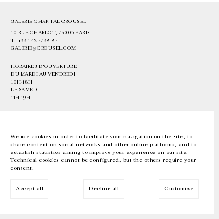
GALERIE CHANTAL CROUSEL
10 RUE CHARLOT, 75003 PARIS
T.
+33 1 42 77 38 87
GALERIE@CROUSEL.COM
HORAIRES D'OUVERTURE
DU MARDI AU VENDREDI
10H-18H
LE SAMEDI
11H-19H
LES ESPACES DE LA GALERIE SERONT FERMÉS À PARTIR DU 23 JUILLET
JUSQU'AU 4 SEPTEMBRE INCLUS
We use cookies in order to facilitate your navigation on the site, to
share content on social networks and other online platforms, and to
Facebook
Instagram
EN
FR
中文
establish statistics aiming to improve your experience on our site.
Technical cookies cannot be configured, but the others require your
consent.
Inscrivez-vous à notre newsletter
Accept all
Decline all
Customize
© Galerie Chantal Crousel 2026
Mentions légales
Cookies