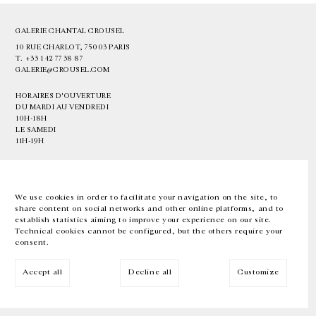
GALERIE CHANTAL CROUSEL
10 RUE CHARLOT, 75003 PARIS
T.
+33 1 42 77 38 87
GALERIE@CROUSEL.COM
HORAIRES D'OUVERTURE
DU MARDI AU VENDREDI
10H-18H
LE SAMEDI
11H-19H
LES ESPACES DE LA GALERIE SERONT FERMÉS À PARTIR DU 23 JUILLET
JUSQU'AU 4 SEPTEMBRE INCLUS
We use cookies in order to facilitate your navigation on the site, to
share content on social networks and other online platforms, and to
Facebook
Instagram
EN
FR
中文
establish statistics aiming to improve your experience on our site.
Technical cookies cannot be configured, but the others require your
consent.
Inscrivez-vous à notre newsletter
Accept all
Decline all
Customize
© Galerie Chantal Crousel 2026
Mentions légales
Cookies