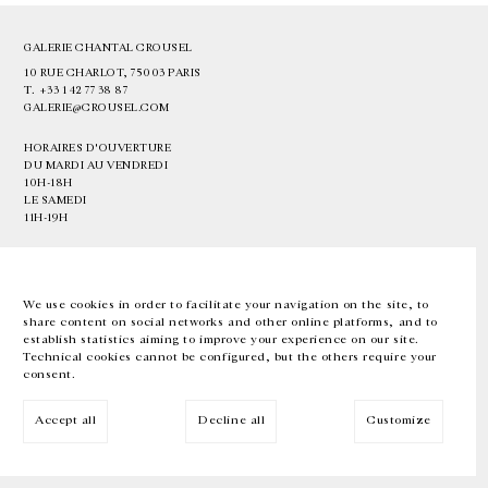
GALERIE CHANTAL CROUSEL
10 RUE CHARLOT, 75003 PARIS
T.
+33 1 42 77 38 87
GALERIE@CROUSEL.COM
HORAIRES D'OUVERTURE
DU MARDI AU VENDREDI
10H-18H
LE SAMEDI
11H-19H
LES ESPACES DE LA GALERIE SERONT FERMÉS À PARTIR DU 23 JUILLET
JUSQU'AU 4 SEPTEMBRE INCLUS
We use cookies in order to facilitate your navigation on the site, to
share content on social networks and other online platforms, and to
Facebook
Instagram
EN
FR
中文
establish statistics aiming to improve your experience on our site.
Technical cookies cannot be configured, but the others require your
consent.
Inscrivez-vous à notre newsletter
Accept all
Decline all
Customize
© Galerie Chantal Crousel 2026
Mentions légales
Cookies