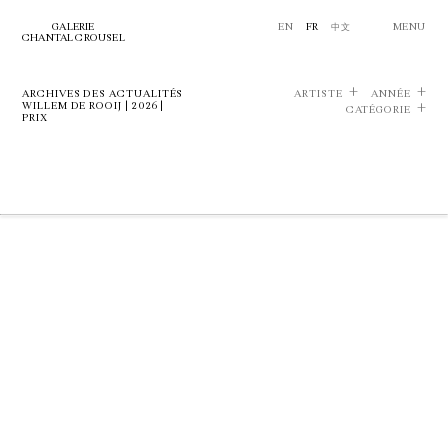
GALERIE
EN
FR
中文
MENU
CHANTAL CROUSEL
ARCHIVES DES ACTUALITÉS
ARTISTE
ANNÉE
WILLEM DE ROOIJ | 2026 |
CATÉGORIE
PRIX