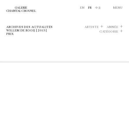
GALERIE
EN
FR
中文
MENU
CHANTAL CROUSEL
ARCHIVES DES ACTUALITÉS
ARTISTE
ANNÉE
WILLEM DE ROOIJ | 2013 |
CATÉGORIE
PRIX