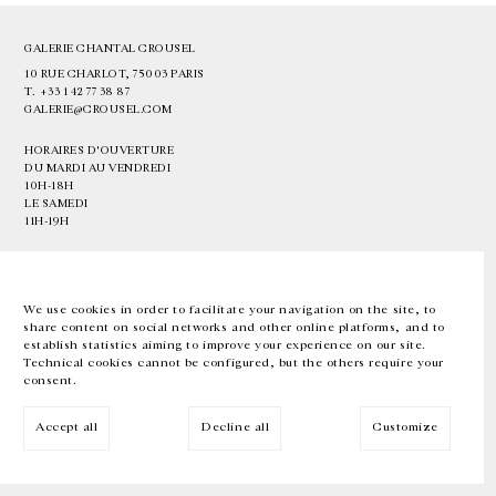
GALERIE CHANTAL CROUSEL
10 RUE CHARLOT, 75003 PARIS
T.
+33 1 42 77 38 87
GALERIE@CROUSEL.COM
HORAIRES D'OUVERTURE
DU MARDI AU VENDREDI
10H-18H
LE SAMEDI
11H-19H
LES ESPACES DE LA GALERIE SERONT FERMÉS À PARTIR DU 23 JUILLET
JUSQU'AU 4 SEPTEMBRE INCLUS
We use cookies in order to facilitate your navigation on the site, to
share content on social networks and other online platforms, and to
Facebook
Instagram
EN
FR
中文
establish statistics aiming to improve your experience on our site.
Technical cookies cannot be configured, but the others require your
consent.
Inscrivez-vous à notre newsletter
Accept all
Decline all
Customize
© Galerie Chantal Crousel 2026
Mentions légales
Cookies