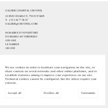
GALERIE CHANTAL CROUSEL
10 RUE CHARLOT, 75003 PARIS
T.
+33 1 42 77 38 87
GALERIE@CROUSEL.COM
HORAIRES D'OUVERTURE
DU MARDI AU VENDREDI
10H-18H
LE SAMEDI
11H-19H
LES ESPACES DE LA GALERIE SERONT FERMÉS À PARTIR DU 23 JUILLET
JUSQU'AU 4 SEPTEMBRE INCLUS
We use cookies in order to facilitate your navigation on the site, to
share content on social networks and other online platforms, and to
Facebook
Instagram
EN
FR
中文
establish statistics aiming to improve your experience on our site.
Technical cookies cannot be configured, but the others require your
consent.
Inscrivez-vous à notre newsletter
Accept all
Decline all
Customize
© Galerie Chantal Crousel 2026
Mentions légales
Cookies