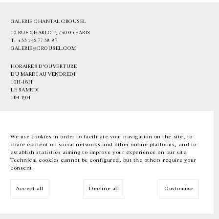
GALERIE CHANTAL CROUSEL
10 RUE CHARLOT, 75003 PARIS
T.
+33 1 42 77 38 87
GALERIE@CROUSEL.COM
HORAIRES D'OUVERTURE
DU MARDI AU VENDREDI
10H-18H
LE SAMEDI
11H-19H
LES ESPACES DE LA GALERIE SERONT FERMÉS À PARTIR DU 23 JUILLET
JUSQU'AU 4 SEPTEMBRE INCLUS
We use cookies in order to facilitate your navigation on the site, to
share content on social networks and other online platforms, and to
Facebook
Instagram
EN
FR
中文
establish statistics aiming to improve your experience on our site.
Technical cookies cannot be configured, but the others require your
consent.
Inscrivez-vous à notre newsletter
Accept all
Decline all
Customize
© Galerie Chantal Crousel 2026
Mentions légales
Cookies