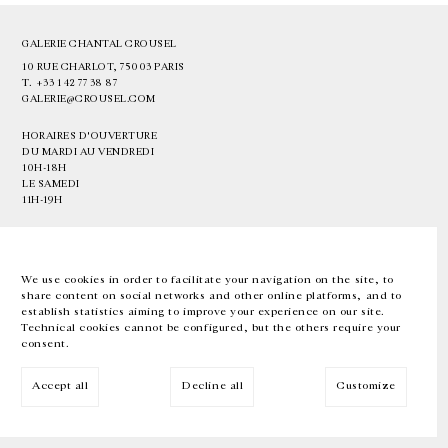
GALERIE CHANTAL CROUSEL
10 RUE CHARLOT, 75003 PARIS
T.
+33 1 42 77 38 87
GALERIE@CROUSEL.COM
HORAIRES D'OUVERTURE
DU MARDI AU VENDREDI
10H-18H
LE SAMEDI
11H-19H
LES ESPACES DE LA GALERIE SERONT FERMÉS À PARTIR DU 23 JUILLET
JUSQU'AU 4 SEPTEMBRE INCLUS
We use cookies in order to facilitate your navigation on the site, to
share content on social networks and other online platforms, and to
Facebook
Instagram
EN
FR
中文
establish statistics aiming to improve your experience on our site.
Technical cookies cannot be configured, but the others require your
consent.
Inscrivez-vous à notre newsletter
Accept all
Decline all
Customize
© Galerie Chantal Crousel 2026
Mentions légales
Cookies