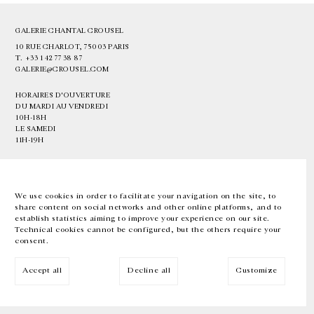
GALERIE CHANTAL CROUSEL
10 RUE CHARLOT, 75003 PARIS
T.
+33 1 42 77 38 87
GALERIE@CROUSEL.COM
HORAIRES D'OUVERTURE
DU MARDI AU VENDREDI
10H-18H
LE SAMEDI
11H-19H
LES ESPACES DE LA GALERIE SERONT FERMÉS À PARTIR DU 23 JUILLET
JUSQU'AU 4 SEPTEMBRE INCLUS
We use cookies in order to facilitate your navigation on the site, to
share content on social networks and other online platforms, and to
Facebook
Instagram
EN
FR
中文
establish statistics aiming to improve your experience on our site.
Technical cookies cannot be configured, but the others require your
consent.
Inscrivez-vous à notre newsletter
Accept all
Decline all
Customize
© Galerie Chantal Crousel 2026
Mentions légales
Cookies