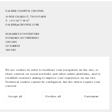
GALERIE CHANTAL CROUSEL
10 RUE CHARLOT, 75003 PARIS
T.
+33 1 42 77 38 87
GALERIE@CROUSEL.COM
HORAIRES D'OUVERTURE
DU MARDI AU VENDREDI
10H-18H
LE SAMEDI
11H-19H
LES ESPACES DE LA GALERIE SERONT FERMÉS À PARTIR DU 23 JUILLET
JUSQU'AU 4 SEPTEMBRE INCLUS
We use cookies in order to facilitate your navigation on the site, to
share content on social networks and other online platforms, and to
Facebook
Instagram
EN
FR
中文
establish statistics aiming to improve your experience on our site.
Technical cookies cannot be configured, but the others require your
consent.
Inscrivez-vous à notre newsletter
Accept all
Decline all
Customize
© Galerie Chantal Crousel 2026
Mentions légales
Cookies