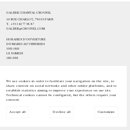
GALERIE CHANTAL CROUSEL
10 RUE CHARLOT, 75003 PARIS
T.
+33 1 42 77 38 87
GALERIE@CROUSEL.COM
HORAIRES D'OUVERTURE
DU MARDI AU VENDREDI
10H-18H
LE SAMEDI
11H-19H
LES ESPACES DE LA GALERIE SERONT FERMÉS À PARTIR DU 23 JUILLET
JUSQU'AU 4 SEPTEMBRE INCLUS
We use cookies in order to facilitate your navigation on the site, to
share content on social networks and other online platforms, and to
Facebook
Instagram
EN
FR
中文
establish statistics aiming to improve your experience on our site.
Technical cookies cannot be configured, but the others require your
consent.
Inscrivez-vous à notre newsletter
Accept all
Decline all
Customize
© Galerie Chantal Crousel 2026
Mentions légales
Cookies