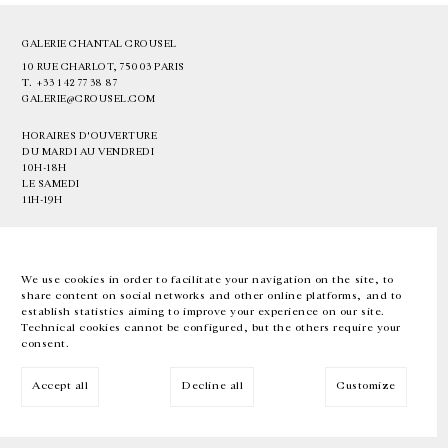
GALERIE CHANTAL CROUSEL
10 RUE CHARLOT, 75003 PARIS
T.
+33 1 42 77 38 87
GALERIE@CROUSEL.COM
HORAIRES D'OUVERTURE
DU MARDI AU VENDREDI
10H-18H
LE SAMEDI
11H-19H
LES ESPACES DE LA GALERIE SERONT FERMÉS À PARTIR DU 23 JUILLET
JUSQU'AU 4 SEPTEMBRE INCLUS
We use cookies in order to facilitate your navigation on the site, to
share content on social networks and other online platforms, and to
Facebook
Instagram
EN
FR
中文
establish statistics aiming to improve your experience on our site.
Technical cookies cannot be configured, but the others require your
consent.
Inscrivez-vous à notre newsletter
Accept all
Decline all
Customize
© Galerie Chantal Crousel 2026
Mentions légales
Cookies