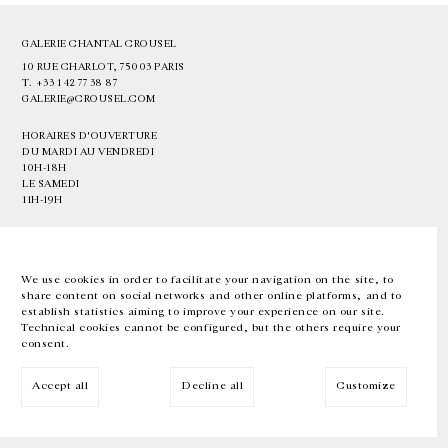
GALERIE CHANTAL CROUSEL
10 RUE CHARLOT, 75003 PARIS
T.
+33 1 42 77 38 87
GALERIE@CROUSEL.COM
HORAIRES D'OUVERTURE
DU MARDI AU VENDREDI
10H-18H
LE SAMEDI
11H-19H
LES ESPACES DE LA GALERIE SERONT FERMÉS À PARTIR DU 23 JUILLET
JUSQU'AU 4 SEPTEMBRE INCLUS
We use cookies in order to facilitate your navigation on the site, to
share content on social networks and other online platforms, and to
Facebook
Instagram
EN
FR
中文
establish statistics aiming to improve your experience on our site.
Technical cookies cannot be configured, but the others require your
consent.
Inscrivez-vous à notre newsletter
Accept all
Decline all
Customize
© Galerie Chantal Crousel 2026
Mentions légales
Cookies