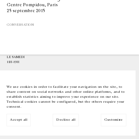
Centre Pompidou, Paris
25 septembre 2015
GALERIE CHANTAL CROUSEL
10 RUE CHARLOT, 75003 PARIS
CONVERSATION
T.
+33 1 42 77 38 87
GALERIE@CROUSEL.COM
HORAIRES D'OUVERTURE
DU MARDI AU VENDREDI
10H-18H
LE SAMEDI
11H-19H
LES ESPACES DE LA GALERIE SERONT FERMÉS À PARTIR DU 23 JUILLET
JUSQU'AU 4 SEPTEMBRE INCLUS
We use cookies in order to facilitate your navigation on the site, to
share content on social networks and other online platforms, and to
Facebook
Instagram
EN
FR
中文
establish statistics aiming to improve your experience on our site.
Technical cookies cannot be configured, but the others require your
consent.
Inscrivez-vous à notre newsletter
Accept all
Decline all
Customize
© Galerie Chantal Crousel 2026
Mentions légales
Cookies