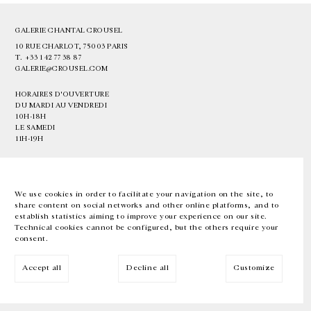
GALERIE CHANTAL CROUSEL
10 RUE CHARLOT, 75003 PARIS
T.
+33 1 42 77 38 87
GALERIE@CROUSEL.COM
HORAIRES D'OUVERTURE
DU MARDI AU VENDREDI
10H-18H
LE SAMEDI
11H-19H
LES ESPACES DE LA GALERIE SERONT FERMÉS À PARTIR DU 23 JUILLET
JUSQU'AU 4 SEPTEMBRE INCLUS
We use cookies in order to facilitate your navigation on the site, to
share content on social networks and other online platforms, and to
Facebook
Instagram
EN
FR
中文
establish statistics aiming to improve your experience on our site.
Technical cookies cannot be configured, but the others require your
consent.
Inscrivez-vous à notre newsletter
Accept all
Decline all
Customize
© Galerie Chantal Crousel 2026
Mentions légales
Cookies