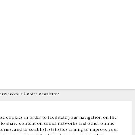
Facebook
Instagram
FR
中文
crivez-vous à notre newsletter
se cookies in order to facilitate your navigation on the
, to share content on social networks and other online
forms, and to establish statistics aiming to improve your