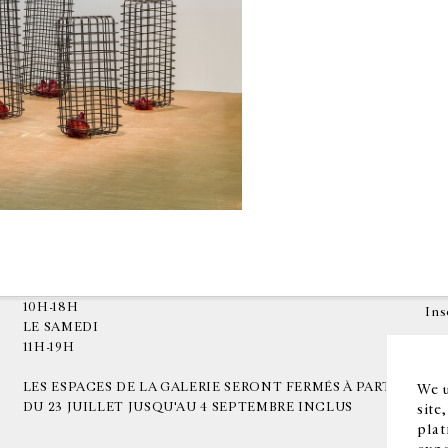
HORAIRES D'OUVERTURE
EN
DU MARDI AU VENDREDI
10H-18H
Ins
LE SAMEDI
11H-19H
LES ESPACES DE LA GALERIE SERONT FERMÉS À PARTIR
We u
DU 23 JUILLET JUSQU'AU 4 SEPTEMBRE INCLUS
site
plat