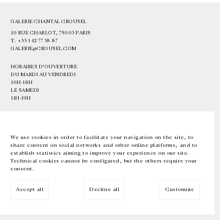
GALERIE CHANTAL CROUSEL
10 RUE CHARLOT, 75003 PARIS
T.
+33 1 42 77 38 87
GALERIE@CROUSEL.COM
HORAIRES D'OUVERTURE
DU MARDI AU VENDREDI
10H-18H
LE SAMEDI
11H-19H
LES ESPACES DE LA GALERIE SERONT FERMÉS À PARTIR DU 23 JUILLET
JUSQU'AU 4 SEPTEMBRE INCLUS
We use cookies in order to facilitate your navigation on the site, to
share content on social networks and other online platforms, and to
Facebook
Instagram
EN
FR
中文
establish statistics aiming to improve your experience on our site.
Technical cookies cannot be configured, but the others require your
consent.
Inscrivez-vous à notre newsletter
Accept all
Decline all
Customize
© Galerie Chantal Crousel 2026
Mentions légales
Cookies