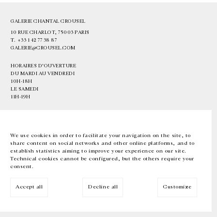
GALERIE CHANTAL CROUSEL
10 RUE CHARLOT, 75003 PARIS
T.
+33 1 42 77 38 87
GALERIE@CROUSEL.COM
HORAIRES D'OUVERTURE
DU MARDI AU VENDREDI
10H-18H
LE SAMEDI
11H-19H
LES ESPACES DE LA GALERIE SERONT FERMÉS À PARTIR DU 23 JUILLET
JUSQU'AU 4 SEPTEMBRE INCLUS
We use cookies in order to facilitate your navigation on the site, to
share content on social networks and other online platforms, and to
Facebook
Instagram
EN
FR
中文
establish statistics aiming to improve your experience on our site.
Technical cookies cannot be configured, but the others require your
consent.
Inscrivez-vous à notre newsletter
Accept all
Decline all
Customize
© Galerie Chantal Crousel 2026
Mentions légales
Cookies