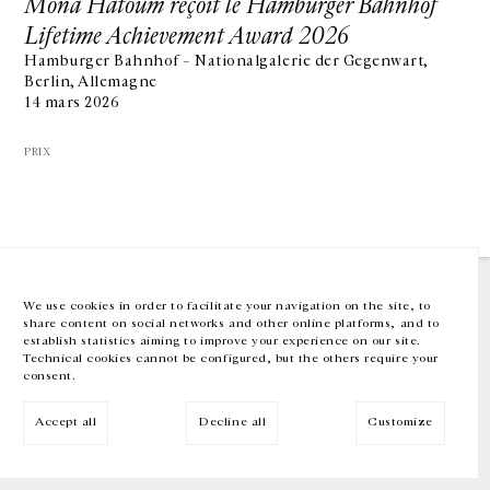
Mona Hatoum reçoit le Hamburger Bahnhof
Lifetime Achievement Award 2026
GALERIE CHANTAL CROUSEL
Hamburger Bahnhof – Nationalgalerie der Gegenwart,
10 RUE CHARLOT, 75003 PARIS
Berlin, Allemagne
T.
+33 1 42 77 38 87
14 mars 2026
GALERIE@CROUSEL.COM
HORAIRES D'OUVERTURE
PRIX
DU MARDI AU VENDREDI
10H-18H
LE SAMEDI
11H-19H
LES ESPACES DE LA GALERIE SERONT FERMÉS À PARTIR DU 23 JUILLET
JUSQU'AU 4 SEPTEMBRE INCLUS
We use cookies in order to facilitate your navigation on the site, to
share content on social networks and other online platforms, and to
Facebook
Instagram
EN
FR
中文
establish statistics aiming to improve your experience on our site.
Technical cookies cannot be configured, but the others require your
consent.
Inscrivez-vous à notre newsletter
Accept all
Decline all
Customize
© Galerie Chantal Crousel 2026
Mentions légales
Cookies