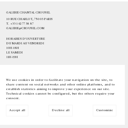
GALERIE CHANTAL CROUSEL
10 RUE CHARLOT, 75003 PARIS
T.
+33 1 42 77 38 87
GALERIE@CROUSEL.COM
HORAIRES D'OUVERTURE
DU MARDI AU VENDREDI
10H-18H
LE SAMEDI
11H-19H
LES ESPACES DE LA GALERIE SERONT FERMÉS À PARTIR DU 23 JUILLET
JUSQU'AU 4 SEPTEMBRE INCLUS
We use cookies in order to facilitate your navigation on the site, to
share content on social networks and other online platforms, and to
Facebook
Instagram
EN
FR
中文
establish statistics aiming to improve your experience on our site.
Technical cookies cannot be configured, but the others require your
consent.
Inscrivez-vous à notre newsletter
Accept all
Decline all
Customize
© Galerie Chantal Crousel 2026
Mentions légales
Cookies