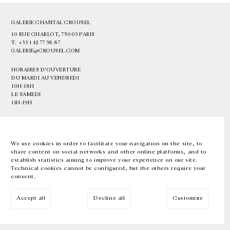
GALERIE CHANTAL CROUSEL
10 RUE CHARLOT, 75003 PARIS
T.
+33 1 42 77 38 87
GALERIE@CROUSEL.COM
HORAIRES D'OUVERTURE
DU MARDI AU VENDREDI
10H-18H
LE SAMEDI
11H-19H
LES ESPACES DE LA GALERIE SERONT FERMÉS À PARTIR DU 23 JUILLET
JUSQU'AU 4 SEPTEMBRE INCLUS
We use cookies in order to facilitate your navigation on the site, to
share content on social networks and other online platforms, and to
Facebook
Instagram
EN
FR
中文
establish statistics aiming to improve your experience on our site.
Technical cookies cannot be configured, but the others require your
consent.
Inscrivez-vous à notre newsletter
Accept all
Decline all
Customize
© Galerie Chantal Crousel 2026
Mentions légales
Cookies