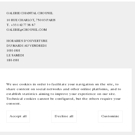
GALERIE CHANTAL CROUSEL
10 RUE CHARLOT, 75003 PARIS
T.
+33 1 42 77 38 87
GALERIE@CROUSEL.COM
HORAIRES D'OUVERTURE
DU MARDI AU VENDREDI
10H-18H
LE SAMEDI
11H-19H
LES ESPACES DE LA GALERIE SERONT FERMÉS À PARTIR DU 23 JUILLET
JUSQU'AU 4 SEPTEMBRE INCLUS
We use cookies in order to facilitate your navigation on the site, to
share content on social networks and other online platforms, and to
Facebook
Instagram
EN
FR
中文
establish statistics aiming to improve your experience on our site.
Technical cookies cannot be configured, but the others require your
consent.
Inscrivez-vous à notre newsletter
Accept all
Decline all
Customize
© Galerie Chantal Crousel 2026
Mentions légales
Cookies