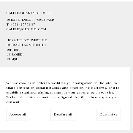
GALERIE CHANTAL CROUSEL
10 RUE CHARLOT, 75003 PARIS
T.
+33 1 42 77 38 87
GALERIE@CROUSEL.COM
HORAIRES D'OUVERTURE
DU MARDI AU VENDREDI
10H-18H
LE SAMEDI
11H-19H
LES ESPACES DE LA GALERIE SERONT FERMÉS À PARTIR DU 23 JUILLET
JUSQU'AU 4 SEPTEMBRE INCLUS
We use cookies in order to facilitate your navigation on the site, to
share content on social networks and other online platforms, and to
Facebook
Instagram
EN
FR
中文
establish statistics aiming to improve your experience on our site.
Technical cookies cannot be configured, but the others require your
consent.
Inscrivez-vous à notre newsletter
Accept all
Decline all
Customize
© Galerie Chantal Crousel 2026
Mentions légales
Cookies