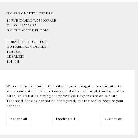
GALERIE CHANTAL CROUSEL
10 RUE CHARLOT, 75003 PARIS
T.
+33 1 42 77 38 87
GALERIE@CROUSEL.COM
HORAIRES D'OUVERTURE
DU MARDI AU VENDREDI
10H-18H
LE SAMEDI
11H-19H
LES ESPACES DE LA GALERIE SERONT FERMÉS À PARTIR DU 23 JUILLET
JUSQU'AU 4 SEPTEMBRE INCLUS
We use cookies in order to facilitate your navigation on the site, to
share content on social networks and other online platforms, and to
Facebook
Instagram
EN
FR
中文
establish statistics aiming to improve your experience on our site.
Technical cookies cannot be configured, but the others require your
consent.
Inscrivez-vous à notre newsletter
Accept all
Decline all
Customize
© Galerie Chantal Crousel 2026
Mentions légales
Cookies