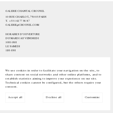
GALERIE CHANTAL CROUSEL
10 RUE CHARLOT, 75003 PARIS
T.
+33 1 42 77 38 87
GALERIE@CROUSEL.COM
HORAIRES D'OUVERTURE
DU MARDI AU VENDREDI
10H-18H
LE SAMEDI
11H-19H
LES ESPACES DE LA GALERIE SERONT FERMÉS À PARTIR DU 23 JUILLET
JUSQU'AU 4 SEPTEMBRE INCLUS
We use cookies in order to facilitate your navigation on the site, to
share content on social networks and other online platforms, and to
Facebook
Instagram
EN
FR
中文
establish statistics aiming to improve your experience on our site.
Technical cookies cannot be configured, but the others require your
consent.
Inscrivez-vous à notre newsletter
Accept all
Decline all
Customize
© Galerie Chantal Crousel 2026
Mentions légales
Cookies