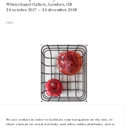
Whitechapel Gallery, Londres, GB
24 octobre 2017 — 24 décembre 2018
PRIX
GALERIE CHANTAL CROUSEL
10 RUE CHARLOT, 75003 PARIS
T.
+33 1 42 77 38 87
GALERIE@CROUSEL.COM
HORAIRES D'OUVERTURE
DU MARDI AU VENDREDI
10H-18H
LE SAMEDI
11H-19H
Mona Hatoum
LES ESPACES DE LA GALERIE SERONT FERMÉS À PARTIR DU 23 JUILLET
JUSQU'AU 4 SEPTEMBRE INCLUS
Lauréate du 10e Hiroshima Art Prize
We use cookies in order to facilitate your navigation on the site, to
Hiroshima City Museum of Contemporary Art, Japon
share content on social networks and other online platforms, and to
29 juillet — 15 octobre 2017
Facebook
Instagram
EN
FR
中文