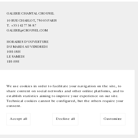
GALERIE CHANTAL CROUSEL
10 RUE CHARLOT, 75003 PARIS
T.
+33 1 42 77 38 87
GALERIE@CROUSEL.COM
HORAIRES D'OUVERTURE
DU MARDI AU VENDREDI
10H-18H
LE SAMEDI
11H-19H
LES ESPACES DE LA GALERIE SERONT FERMÉS À PARTIR DU 23 JUILLET
JUSQU'AU 4 SEPTEMBRE INCLUS
We use cookies in order to facilitate your navigation on the site, to
share content on social networks and other online platforms, and to
Facebook
Instagram
EN
FR
中文
establish statistics aiming to improve your experience on our site.
Technical cookies cannot be configured, but the others require your
consent.
Inscrivez-vous à notre newsletter
Accept all
Decline all
Customize
© Galerie Chantal Crousel 2026
Mentions légales
Cookies