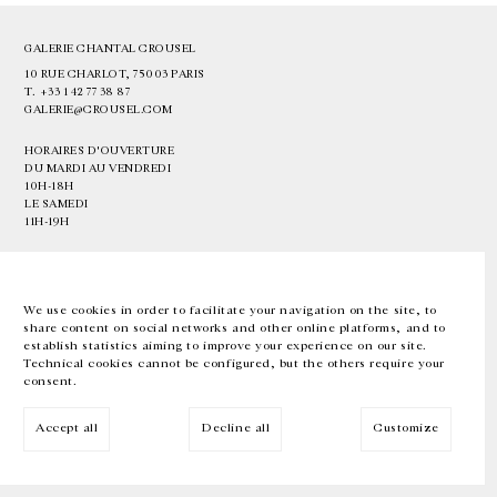
GALERIE CHANTAL CROUSEL
10 RUE CHARLOT, 75003 PARIS
T.
+33 1 42 77 38 87
GALERIE@CROUSEL.COM
HORAIRES D'OUVERTURE
DU MARDI AU VENDREDI
10H-18H
LE SAMEDI
11H-19H
LES ESPACES DE LA GALERIE SERONT FERMÉS À PARTIR DU 23 JUILLET
JUSQU'AU 4 SEPTEMBRE INCLUS
We use cookies in order to facilitate your navigation on the site, to
share content on social networks and other online platforms, and to
Facebook
Instagram
EN
FR
中文
establish statistics aiming to improve your experience on our site.
Technical cookies cannot be configured, but the others require your
consent.
Inscrivez-vous à notre newsletter
Accept all
Decline all
Customize
© Galerie Chantal Crousel 2026
Mentions légales
Cookies