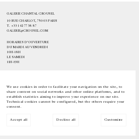
GALERIE CHANTAL CROUSEL
10 RUE CHARLOT, 75003 PARIS
T.
+33 1 42 77 38 87
GALERIE@CROUSEL.COM
HORAIRES D'OUVERTURE
DU MARDI AU VENDREDI
10H-18H
LE SAMEDI
11H-19H
LES ESPACES DE LA GALERIE SERONT FERMÉS À PARTIR DU 23 JUILLET
JUSQU'AU 4 SEPTEMBRE INCLUS
We use cookies in order to facilitate your navigation on the site, to
share content on social networks and other online platforms, and to
Facebook
Instagram
EN
FR
中文
establish statistics aiming to improve your experience on our site.
Technical cookies cannot be configured, but the others require your
consent.
Inscrivez-vous à notre newsletter
Accept all
Decline all
Customize
© Galerie Chantal Crousel 2026
Mentions légales
Cookies