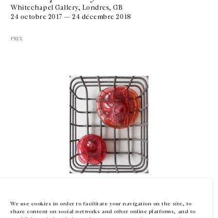
Whitechapel Gallery, Londres, GB
24 octobre 2017 — 24 décembre 2018
PRIX
GALERIE CHANTAL CROUSEL
10 RUE CHARLOT, 75003 PARIS
T.
+33 1 42 77 38 87
GALERIE@CROUSEL.COM
HORAIRES D'OUVERTURE
DU MARDI AU VENDREDI
10H-18H
LE SAMEDI
11H-19H
Mona Hatoum
LES ESPACES DE LA GALERIE SERONT FERMÉS À PARTIR DU 23 JUILLET
JUSQU'AU 4 SEPTEMBRE INCLUS
Lauréate du 10e Hiroshima Art Prize
We use cookies in order to facilitate your navigation on the site, to
Hiroshima City Museum of Contemporary Art, Japon
share content on social networks and other online platforms, and to
29 juillet — 15 octobre 2017
Facebook
Instagram
EN
FR
中文