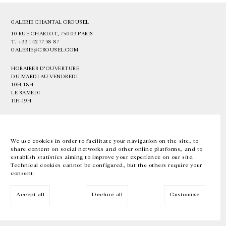
GALERIE CHANTAL CROUSEL
10 RUE CHARLOT, 75003 PARIS
T.
+33 1 42 77 38 87
GALERIE@CROUSEL.COM
HORAIRES D'OUVERTURE
DU MARDI AU VENDREDI
10H-18H
LE SAMEDI
11H-19H
LES ESPACES DE LA GALERIE SERONT FERMÉS À PARTIR DU 23 JUILLET
JUSQU'AU 4 SEPTEMBRE INCLUS
We use cookies in order to facilitate your navigation on the site, to
share content on social networks and other online platforms, and to
Facebook
Instagram
EN
FR
中文
establish statistics aiming to improve your experience on our site.
Technical cookies cannot be configured, but the others require your
consent.
Inscrivez-vous à notre newsletter
Accept all
Decline all
Customize
© Galerie Chantal Crousel 2026
Mentions légales
Cookies