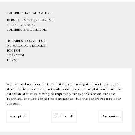
GALERIE CHANTAL CROUSEL
10 RUE CHARLOT, 75003 PARIS
T.
+33 1 42 77 38 87
GALERIE@CROUSEL.COM
HORAIRES D'OUVERTURE
DU MARDI AU VENDREDI
10H-18H
LE SAMEDI
11H-19H
LES ESPACES DE LA GALERIE SERONT FERMÉS À PARTIR DU 23 JUILLET
JUSQU'AU 4 SEPTEMBRE INCLUS
We use cookies in order to facilitate your navigation on the site, to
share content on social networks and other online platforms, and to
Facebook
Instagram
EN
FR
中文
establish statistics aiming to improve your experience on our site.
Technical cookies cannot be configured, but the others require your
consent.
Inscrivez-vous à notre newsletter
Accept all
Decline all
Customize
© Galerie Chantal Crousel 2026
Mentions légales
Cookies