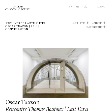
GALERIE
EN
FR
中文
MENU
CHANTAL CROUSEL
ARCHIVES DES ACTUALITÉS
ARTISTE
ANNÉE
OSCAR TUAZON | 2016 |
CATÉGORIE
CONVERSATION
Oscar Tuazon
Rencontre Thomas Boutoux | Last Days