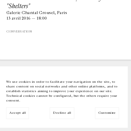
"Shelters"
Galerie Chantal Crousel, Paris
GALERIE CHANTAL CROUSEL
13 avril 2016 — 18:00
10 RUE CHARLOT, 75003 PARIS
T.
+33 1 42 77 38 87
GALERIE@CROUSEL.COM
CONVERSATION
HORAIRES D'OUVERTURE
DU MARDI AU VENDREDI
10H-18H
LE SAMEDI
11H-19H
LES ESPACES DE LA GALERIE SERONT FERMÉS À PARTIR DU 23 JUILLET
JUSQU'AU 4 SEPTEMBRE INCLUS
We use cookies in order to facilitate your navigation on the site, to
share content on social networks and other online platforms, and to
Facebook
Instagram
EN
FR
中文
establish statistics aiming to improve your experience on our site.
Technical cookies cannot be configured, but the others require your
consent.
Inscrivez-vous à notre newsletter
Accept all
Decline all
Customize
© Galerie Chantal Crousel 2026
Mentions légales
Cookies