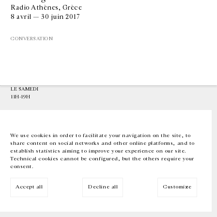
Radio Athènes, Grèce
8 avril — 30 juin 2017
GALERIE CHANTAL CROUSEL
10 RUE CHARLOT, 75003 PARIS
CONVERSATION
T.
+33 1 42 77 38 87
GALERIE@CROUSEL.COM
HORAIRES D'OUVERTURE
DU MARDI AU VENDREDI
10H-18H
LE SAMEDI
11H-19H
LES ESPACES DE LA GALERIE SERONT FERMÉS À PARTIR DU 23 JUILLET
JUSQU'AU 4 SEPTEMBRE INCLUS
We use cookies in order to facilitate your navigation on the site, to
share content on social networks and other online platforms, and to
Facebook
Instagram
EN
FR
中文
establish statistics aiming to improve your experience on our site.
Technical cookies cannot be configured, but the others require your
consent.
Inscrivez-vous à notre newsletter
Accept all
Decline all
Customize
© Galerie Chantal Crousel 2026
Mentions légales
Cookies