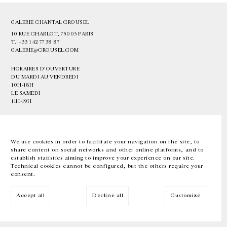
GALERIE CHANTAL CROUSEL
10 RUE CHARLOT, 75003 PARIS
T.
+33 1 42 77 38 87
GALERIE@CROUSEL.COM
HORAIRES D'OUVERTURE
DU MARDI AU VENDREDI
10H-18H
LE SAMEDI
11H-19H
LES ESPACES DE LA GALERIE SERONT FERMÉS À PARTIR DU 23 JUILLET
JUSQU'AU 4 SEPTEMBRE INCLUS
We use cookies in order to facilitate your navigation on the site, to
share content on social networks and other online platforms, and to
Facebook
Instagram
EN
FR
中文
establish statistics aiming to improve your experience on our site.
Technical cookies cannot be configured, but the others require your
consent.
Inscrivez-vous à notre newsletter
Accept all
Decline all
Customize
© Galerie Chantal Crousel 2026
Mentions légales
Cookies