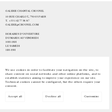
GALERIE CHANTAL CROUSEL
10 RUE CHARLOT, 75003 PARIS
T.
+33 1 42 77 38 87
GALERIE@CROUSEL.COM
HORAIRES D'OUVERTURE
DU MARDI AU VENDREDI
10H-18H
LE SAMEDI
11H-19H
LES ESPACES DE LA GALERIE SERONT FERMÉS À PARTIR DU 23 JUILLET
JUSQU'AU 4 SEPTEMBRE INCLUS
We use cookies in order to facilitate your navigation on the site, to
share content on social networks and other online platforms, and to
Facebook
Instagram
EN
FR
中文
establish statistics aiming to improve your experience on our site.
Technical cookies cannot be configured, but the others require your
consent.
Inscrivez-vous à notre newsletter
Accept all
Decline all
Customize
© Galerie Chantal Crousel 2026
Mentions légales
Cookies