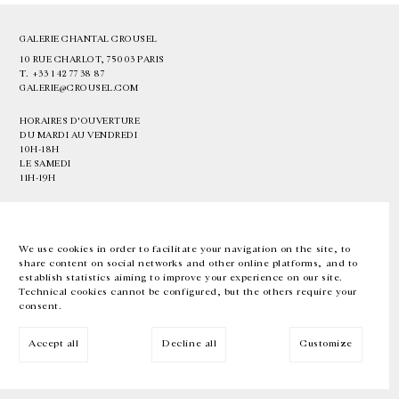
GALERIE CHANTAL CROUSEL
10 RUE CHARLOT, 75003 PARIS
T.
+33 1 42 77 38 87
GALERIE@CROUSEL.COM
HORAIRES D'OUVERTURE
DU MARDI AU VENDREDI
10H-18H
LE SAMEDI
11H-19H
LES ESPACES DE LA GALERIE SERONT FERMÉS À PARTIR DU 23 JUILLET
JUSQU'AU 4 SEPTEMBRE INCLUS
We use cookies in order to facilitate your navigation on the site, to
share content on social networks and other online platforms, and to
Facebook
Instagram
EN
FR
中文
establish statistics aiming to improve your experience on our site.
Technical cookies cannot be configured, but the others require your
consent.
Inscrivez-vous à notre newsletter
Accept all
Decline all
Customize
© Galerie Chantal Crousel 2026
Mentions légales
Cookies