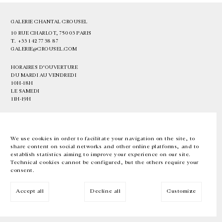
GALERIE CHANTAL CROUSEL
10 RUE CHARLOT, 75003 PARIS
T.
+33 1 42 77 38 87
GALERIE@CROUSEL.COM
HORAIRES D'OUVERTURE
DU MARDI AU VENDREDI
10H-18H
LE SAMEDI
11H-19H
LES ESPACES DE LA GALERIE SERONT FERMÉS À PARTIR DU 23 JUILLET
JUSQU'AU 4 SEPTEMBRE INCLUS
We use cookies in order to facilitate your navigation on the site, to
share content on social networks and other online platforms, and to
Facebook
Instagram
EN
FR
中文
establish statistics aiming to improve your experience on our site.
Technical cookies cannot be configured, but the others require your
consent.
Inscrivez-vous à notre newsletter
Accept all
Decline all
Customize
© Galerie Chantal Crousel 2026
Mentions légales
Cookies