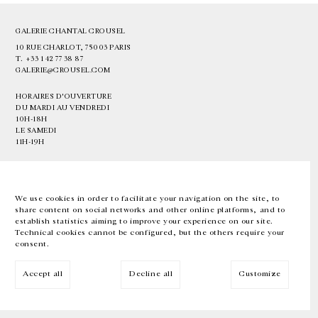
GALERIE CHANTAL CROUSEL
10 RUE CHARLOT, 75003 PARIS
T.
+33 1 42 77 38 87
GALERIE@CROUSEL.COM
HORAIRES D'OUVERTURE
DU MARDI AU VENDREDI
10H-18H
LE SAMEDI
11H-19H
LES ESPACES DE LA GALERIE SERONT FERMÉS À PARTIR DU 23 JUILLET
JUSQU'AU 4 SEPTEMBRE INCLUS
We use cookies in order to facilitate your navigation on the site, to
share content on social networks and other online platforms, and to
Facebook
Instagram
EN
FR
中文
establish statistics aiming to improve your experience on our site.
Technical cookies cannot be configured, but the others require your
consent.
Inscrivez-vous à notre newsletter
Accept all
Decline all
Customize
© Galerie Chantal Crousel 2026
Mentions légales
Cookies