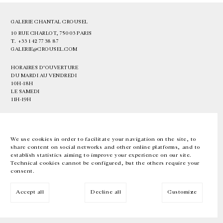
GALERIE CHANTAL CROUSEL
10 RUE CHARLOT, 75003 PARIS
T.
+33 1 42 77 38 87
GALERIE@CROUSEL.COM
HORAIRES D'OUVERTURE
DU MARDI AU VENDREDI
10H-18H
LE SAMEDI
11H-19H
LES ESPACES DE LA GALERIE SERONT FERMÉS À PARTIR DU 23 JUILLET
JUSQU'AU 4 SEPTEMBRE INCLUS
We use cookies in order to facilitate your navigation on the site, to
share content on social networks and other online platforms, and to
Facebook
Instagram
EN
FR
中文
establish statistics aiming to improve your experience on our site.
Technical cookies cannot be configured, but the others require your
consent.
Inscrivez-vous à notre newsletter
Accept all
Decline all
Customize
© Galerie Chantal Crousel 2026
Mentions légales
Cookies