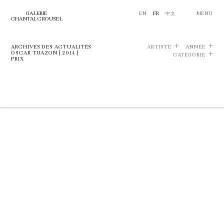
GALERIE
EN
FR
中文
MENU
CHANTAL CROUSEL
ARCHIVES DES ACTUALITÉS
ARTISTE
ANNÉE
OSCAR TUAZON | 2014 |
CATÉGORIE
PRIX