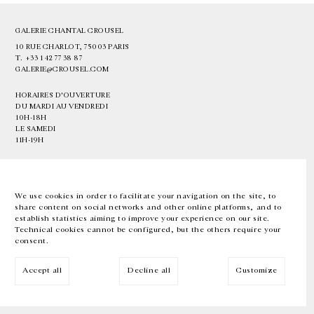
GALERIE CHANTAL CROUSEL
10 RUE CHARLOT, 75003 PARIS
T.
+33 1 42 77 38 87
GALERIE@CROUSEL.COM
HORAIRES D'OUVERTURE
DU MARDI AU VENDREDI
10H-18H
LE SAMEDI
11H-19H
LES ESPACES DE LA GALERIE SERONT FERMÉS À PARTIR DU 23 JUILLET
JUSQU'AU 4 SEPTEMBRE INCLUS
We use cookies in order to facilitate your navigation on the site, to
share content on social networks and other online platforms, and to
Facebook
Instagram
EN
FR
中文
establish statistics aiming to improve your experience on our site.
Technical cookies cannot be configured, but the others require your
consent.
Inscrivez-vous à notre newsletter
Accept all
Decline all
Customize
© Galerie Chantal Crousel 2026
Mentions légales
Cookies