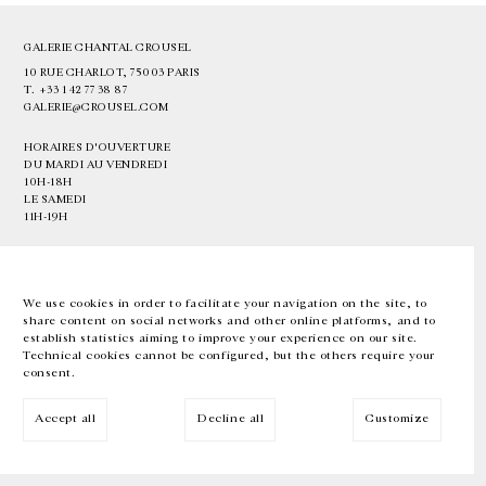
GALERIE CHANTAL CROUSEL
10 RUE CHARLOT, 75003 PARIS
T.
+33 1 42 77 38 87
GALERIE@CROUSEL.COM
HORAIRES D'OUVERTURE
DU MARDI AU VENDREDI
10H-18H
LE SAMEDI
11H-19H
LES ESPACES DE LA GALERIE SERONT FERMÉS À PARTIR DU 23 JUILLET
JUSQU'AU 4 SEPTEMBRE INCLUS
We use cookies in order to facilitate your navigation on the site, to
share content on social networks and other online platforms, and to
Facebook
Instagram
EN
FR
中文
establish statistics aiming to improve your experience on our site.
Technical cookies cannot be configured, but the others require your
consent.
Inscrivez-vous à notre newsletter
Accept all
Decline all
Customize
© Galerie Chantal Crousel 2026
Mentions légales
Cookies