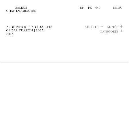
GALERIE
EN
FR
中文
MENU
CHANTAL CROUSEL
ARCHIVES DES ACTUALITÉS
ARTISTE
ANNÉE
OSCAR TUAZON | 2025 |
CATÉGORIE
PRIX