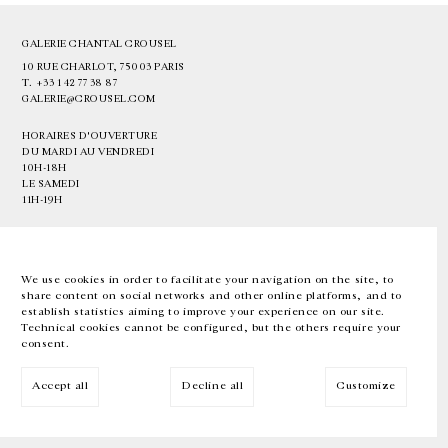
GALERIE CHANTAL CROUSEL
10 RUE CHARLOT, 75003 PARIS
T.
+33 1 42 77 38 87
GALERIE@CROUSEL.COM
HORAIRES D'OUVERTURE
DU MARDI AU VENDREDI
10H-18H
LE SAMEDI
11H-19H
LES ESPACES DE LA GALERIE SERONT FERMÉS À PARTIR DU 23 JUILLET
JUSQU'AU 4 SEPTEMBRE INCLUS
We use cookies in order to facilitate your navigation on the site, to
share content on social networks and other online platforms, and to
Facebook
Instagram
EN
FR
中文
establish statistics aiming to improve your experience on our site.
Technical cookies cannot be configured, but the others require your
consent.
Inscrivez-vous à notre newsletter
Accept all
Decline all
Customize
© Galerie Chantal Crousel 2026
Mentions légales
Cookies