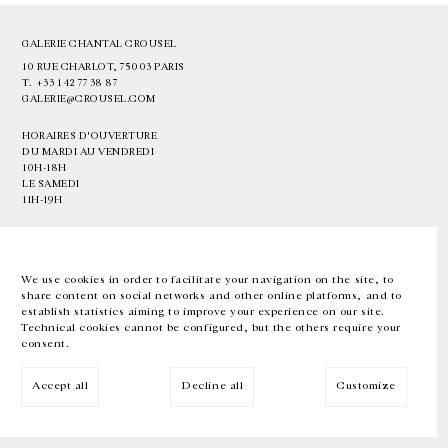
GALERIE CHANTAL CROUSEL
10 RUE CHARLOT, 75003 PARIS
T.
+33 1 42 77 38 87
GALERIE@CROUSEL.COM
HORAIRES D'OUVERTURE
DU MARDI AU VENDREDI
10H-18H
LE SAMEDI
11H-19H
LES ESPACES DE LA GALERIE SERONT FERMÉS À PARTIR DU 23 JUILLET
JUSQU'AU 4 SEPTEMBRE INCLUS
We use cookies in order to facilitate your navigation on the site, to
share content on social networks and other online platforms, and to
Facebook
Instagram
EN
FR
中文
establish statistics aiming to improve your experience on our site.
Technical cookies cannot be configured, but the others require your
consent.
Inscrivez-vous à notre newsletter
Accept all
Decline all
Customize
© Galerie Chantal Crousel 2026
Mentions légales
Cookies