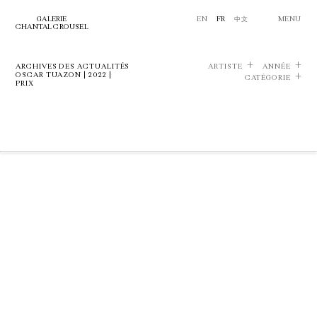
GALERIE
EN
FR
中文
MENU
CHANTAL CROUSEL
ARCHIVES DES ACTUALITÉS
ARTISTE
ANNÉE
OSCAR TUAZON | 2022 |
CATÉGORIE
PRIX