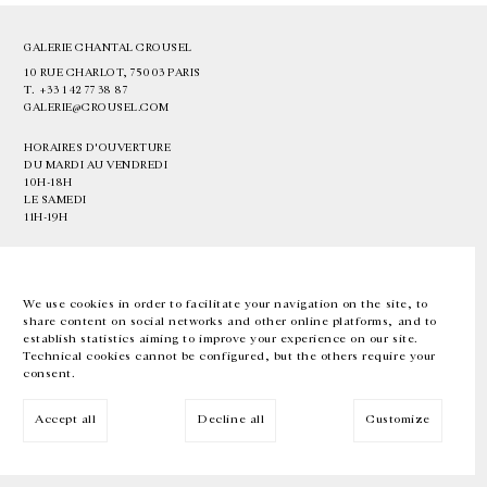
GALERIE CHANTAL CROUSEL
10 RUE CHARLOT, 75003 PARIS
T.
+33 1 42 77 38 87
GALERIE@CROUSEL.COM
HORAIRES D'OUVERTURE
DU MARDI AU VENDREDI
10H-18H
LE SAMEDI
11H-19H
LES ESPACES DE LA GALERIE SERONT FERMÉS À PARTIR DU 23 JUILLET
JUSQU'AU 4 SEPTEMBRE INCLUS
We use cookies in order to facilitate your navigation on the site, to
share content on social networks and other online platforms, and to
Facebook
Instagram
EN
FR
中文
establish statistics aiming to improve your experience on our site.
Technical cookies cannot be configured, but the others require your
consent.
Inscrivez-vous à notre newsletter
Accept all
Decline all
Customize
© Galerie Chantal Crousel 2026
Mentions légales
Cookies